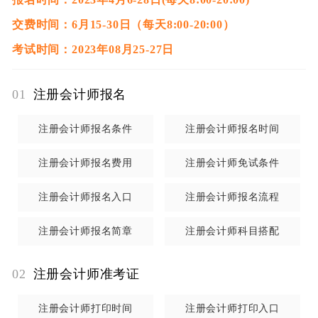
社会公众普遍认可、广受信任的
国家级职业资格考试
之
交费时间：6月15-30日（每天8:00-20:00）
一。报考并通过注册会计师考试已经成为广大青年职业
考试时间：2023年08月25-27日
成长成才的重要路径。
注册会计师全国统一考试由财政部注册会计师考试委员
01
注册会计师报名
会组织领导，分为专业阶段考试和综合阶段考试，考生
全部通过专业阶段6科考试后，才能报名参加综合阶段。
注册会计师报名条件
注册会计师报名时间
注册会计师全国统一考试由
财政部注册会计师考试委员
会
组织领导，分为专业阶段考试和综合阶段考试，考生
注册会计师报名费用
注册会计师免试条件
全部通过专业阶段6科考试后，才能报名参加综合阶段。
注册会计师报名入口
注册会计师报名流程
注册会计师全国统一考试
专业阶段考试
主要测试考生是
否具备注册会计师执业所需要的专业知识、是否掌握基
注册会计师报名简章
注册会计师科目搭配
本的职业技能和职业道德规范。考试科目：会计、审
02
注册会计师准考证
计、税法、经济法、公司战略与风险管理、财务成本管
理。
注册会计师打印时间
注册会计师打印入口