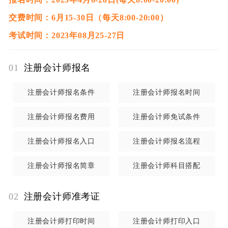
社会公众普遍认可、广受信任的
国家级职业资格考试
之
交费时间：6月15-30日（每天8:00-20:00）
一。报考并通过注册会计师考试已经成为广大青年职业
考试时间：2023年08月25-27日
成长成才的重要路径。
注册会计师全国统一考试由财政部注册会计师考试委员
01
注册会计师报名
会组织领导，分为专业阶段考试和综合阶段考试，考生
全部通过专业阶段6科考试后，才能报名参加综合阶段。
注册会计师报名条件
注册会计师报名时间
注册会计师全国统一考试由
财政部注册会计师考试委员
会
组织领导，分为专业阶段考试和综合阶段考试，考生
注册会计师报名费用
注册会计师免试条件
全部通过专业阶段6科考试后，才能报名参加综合阶段。
注册会计师报名入口
注册会计师报名流程
注册会计师全国统一考试
专业阶段考试
主要测试考生是
否具备注册会计师执业所需要的专业知识、是否掌握基
注册会计师报名简章
注册会计师科目搭配
本的职业技能和职业道德规范。考试科目：会计、审
02
注册会计师准考证
计、税法、经济法、公司战略与风险管理、财务成本管
理。
注册会计师打印时间
注册会计师打印入口