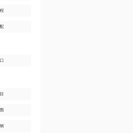
程
配
口
目
围
纲