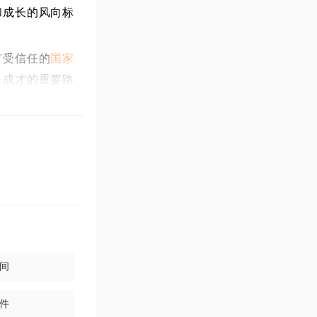
和成长的风向标
广受信任的
国家
长成才的重要路
业阶段考试和综
业阶段考试和综
业所需要的专业
税法、经济法、
间
综合运用专业学
件
题的能力。综合