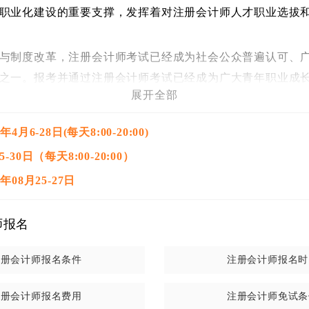
职业化建设的重要支撑，发挥着对注册会计师人才职业选拔
与制度改革，注册会计师考试已经成为社会公众普遍认可、
之一。报考并通过注册会计师考试已经成为广大青年职业成
展开全部
统一考试由财政部注册会计师考试委员会组织领导，分为专
月6-28日(每天8:00-20:00)
生全部通过专业阶段6科考试后，才能报名参加综合阶段。
30日（每天8:00-20:00）
统一考试由
财政部注册会计师考试委员会
组织领导，分为专
年08月25-27日
生全部通过专业阶段6科考试后，才能报名参加综合阶段。
统一考试
专业阶段考试
主要测试考生是否具备注册会计师执
师报名
基本的职业技能和职业道德规范。考试科目：会计、审计、
管理、财务成本管理。
注册会计师报名条件
注册会计师报名时
统一考试
综合阶段考试
主要测试考生是否具备在职业环境中
注册会计师报名费用
注册会计师免试条
业价值观、遵循职业道德、坚持职业态度，有效解决实务问